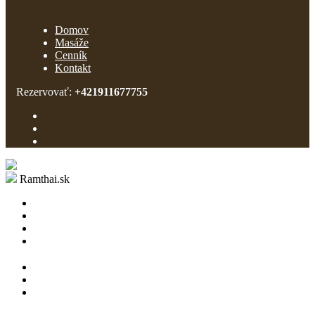
Domov
Masáže
Cenník
Kontakt
Rezervovať:
+421911677755
Ramthai.sk
Domov
Masáže
Cenník
Kontakt
Rezervácie: +421911677755 (8:00 - 20:00)